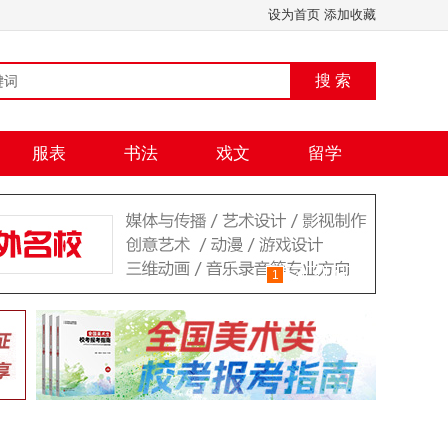
设为首页
添加收藏
搜 索
服表
书法
戏文
留学
1
2
3
4
5