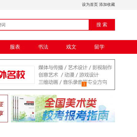
设为首页
添加收藏
搜 索
服表
书法
戏文
留学
1
2
3
4
5