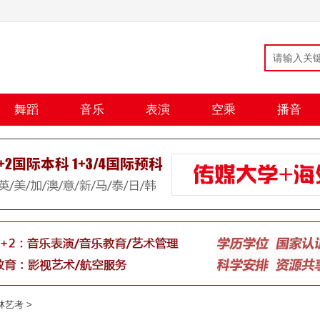
舞蹈
音乐
表演
空乘
播音
林艺考
>