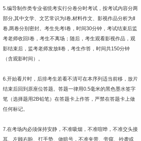
5.编导制作类专业省统考实行分卷分时考试，按考试内容分两
部分,其中文学、文艺常识为Ⅰ卷,材料作文、影视作品分析为Ⅱ
卷,两卷分别密封。考生先考Ⅰ卷，时间30分钟，考试结束后监
考老师收回Ⅰ卷，考生不离场；随后，考生观看影视作品，观
影结束后，监考老师发放Ⅱ卷，考生作答，时间共150分钟
（含观影时间）。
6.开始看片时，后排考生若看不清可在本序列适当前移，放片
结束后回到原座位答题。答题一律用0.5毫米的黑色墨水签字
笔（选择题用2B铅笔）在答题卡上作答，严禁在答题卡上做
任何标记。
7.在考场内必须保持安静，不准吸烟，不准喧哗，不准交头接
耳、左顾右盼、打手势、做暗号，不准夹带、旁窥、抄袭或