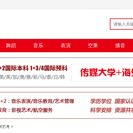
舞蹈
音乐
表演
空乘
播音
州艺考
>