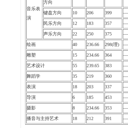
方向
音乐表
键盘方向
10
206
399
—
演
民乐方向
12
183
357
—
声乐方向
22
250
375
—
绘画
40
236.66
298(理
)
—
雕塑
15
234.66
364
—
艺术设计
55
239.65
383
—
舞蹈学
35
219
360
—
表演
18
203
337
—
导演
6
185
453
—
摄影
8
234.66
353
—
播音与主持艺术
18
212
391
—