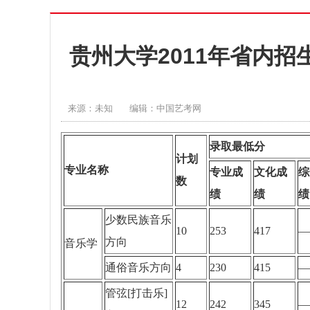
贵州大学2011年省内
来源：未知
编辑：中国艺考网
录取最低分
计划
专业名称
专业成
文化成
综
数
绩
绩
绩
少数民族音乐
10
253
417
—
方向
音乐学
通俗音乐方向
4
230
415
—
管弦
[打击乐]
12
242
345
—