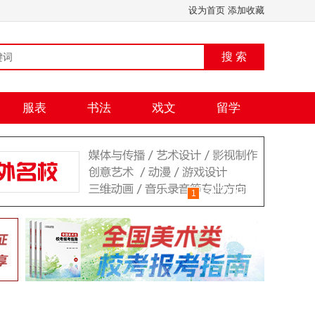
设为首页
添加收藏
搜 索
服表
书法
戏文
留学
1
2
3
4
5