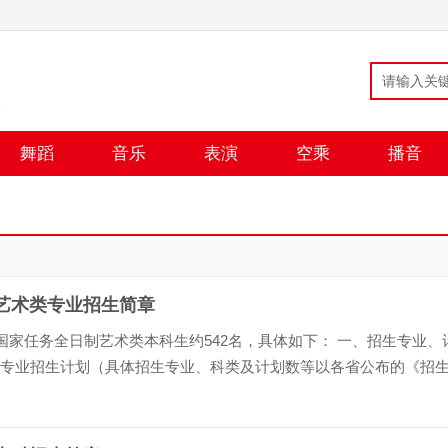
舞蹈
音乐
表演
空乘
播音
科艺术类专业招生简章
收国家任务全日制艺术类本科生约542名，具体如下： 一、招生专业、
省分专业招生计划（具体招生专业、科类及计划数等以各省公布的《招
招考方 向） 小计 广东 辽宁 黑龙江 江苏 浙...