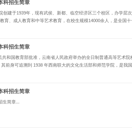
年本科招生简章
院创建于1939年，现有武侯、新都、临空经济区三个校区，办学层
科教育、成人教育和中等艺术教育，在校生规模14000余人，是全国十
之一。 学校现有艺术学一级学科硕士学位授权点，...
年本科招生简章
民共和国教育部批准，云南省人民政府举办的全日制普通高等艺术院
 2 日，其前身可追溯到 1938 年西南联大的文化生活部和师范学院，是我
门类齐全的综合性高等艺术院校，是全国 8 所...
年本科招生简章
生简章...