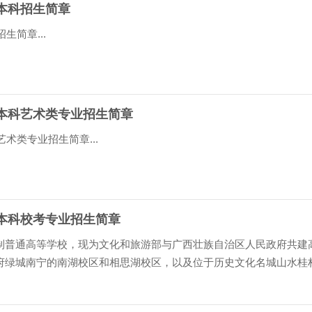
院本科招生简章
生简章...
年本科艺术类专业招生简章
艺术类专业招生简章...
年本科校考专业招生简章
制普通高等学校，现为文化和旅游部与广西壮族自治区人民政府共建
府绿城南宁的南湖校区和相思湖校区，以及位于历史文化名城山水桂
.02 亩。 广西艺术学院前身是由我国著名音乐家满...